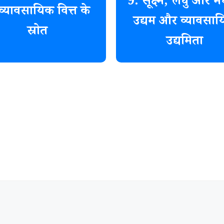
9. सूक्ष्म, लघु और म
व्यावसायिक वित्त के
उद्यम और व्यावसा
स्रोत
उद्यमिता