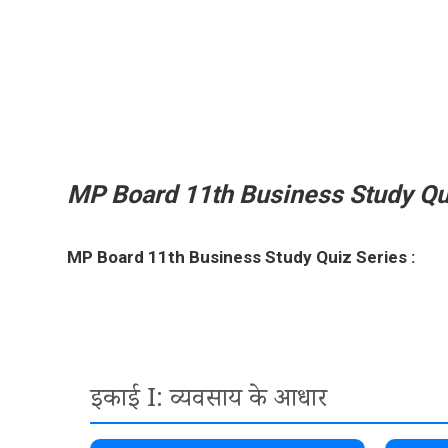
Skip
to
content
MP Board 11th Business Study Qu
MP Board 11th Business Study Quiz Series :
इकाई I: व्यवसाय के आधार