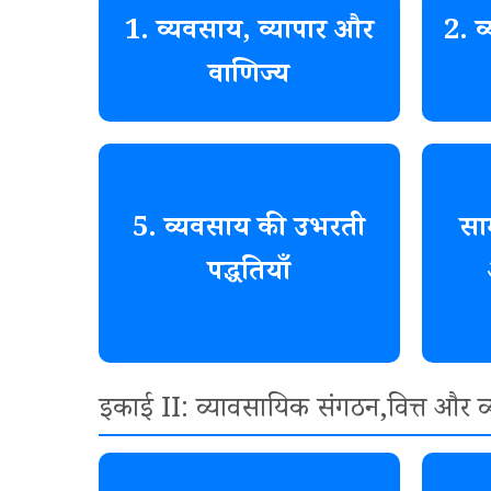
1. व्यवसाय, व्यापार और
2. व
वाणिज्य
5. व्यवसाय की उभरती
सा
पद्धतियाँ
इकाई II: व्यावसायिक संगठन,वित्त और व्