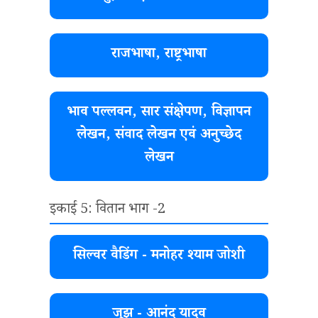
राजभाषा, राष्ट्रभाषा
भाव पल्लवन, सार संक्षेपण, विज्ञापन
लेखन, संवाद लेखन एवं अनुच्छेद
लेखन
इकाई 5: वितान भाग -2
सिल्वर वैडिंग - मनोहर श्याम जोशी
जूझ - आनंद यादव