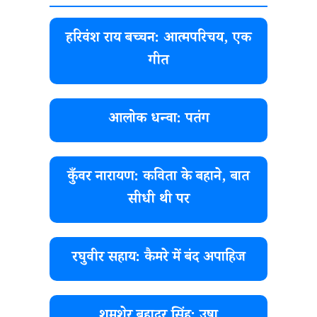
हरिवंश राय बच्चन: आत्मपरिचय, एक
गीत
आलोक धन्वा: पतंग
कुँवर नारायण: कविता के बहाने, बात
सीधी थी पर
रघुवीर सहाय: कैमरे में बंद अपाहिज
शमशेर बहादुर सिंह: उषा