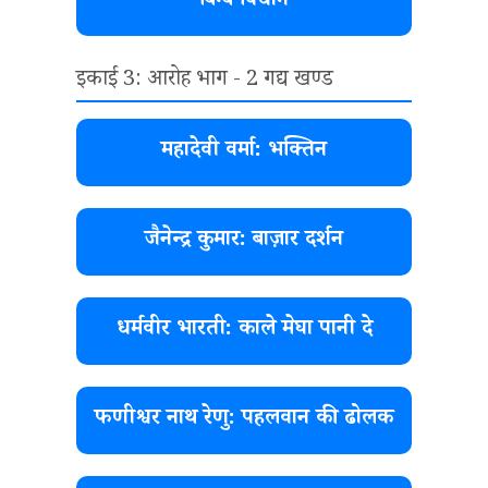
बिम्ब विधान
इकाई 3: आरोह भाग - 2 गद्य खण्ड
महादेवी वर्मा: भक्तिन
जैनेन्द्र कुमार: बाज़ार दर्शन
धर्मवीर भारती: काले मेघा पानी दे
फणीश्वर नाथ रेणु: पहलवान की ढोलक