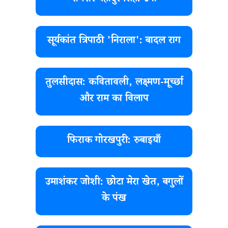
सूर्यकांत त्रिपाठी 'निराला': बादल राग
तुलसीदास: कवितावली, लक्ष्मण-मूर्च्छा
और राम का विलाप
फिराक गोरखपुरी: रुबाइयाँ
उमाशंकर जोशी: छोटा मेरा खेत, बगुलों
के पंख