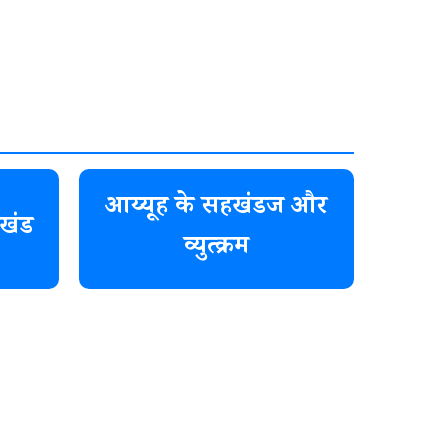
आय्यूह के सहखंडज और
खंड
व्युत्क्रम