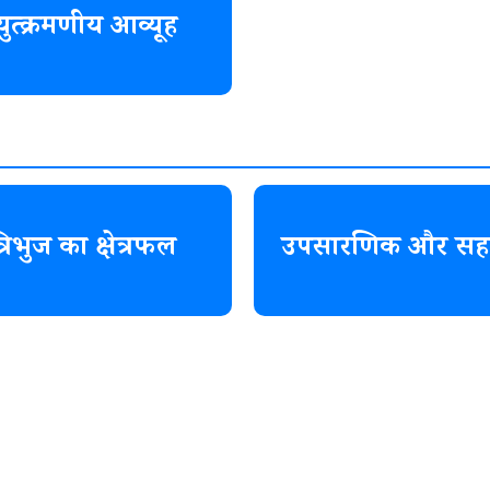
्युत्क्रमणीय आव्यूह
्रिभुज का क्षेत्रफल
उपसारणिक और सह