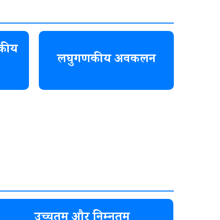
कीय
लघुगणकीय अवकलन
उच्चतम और निम्नतम