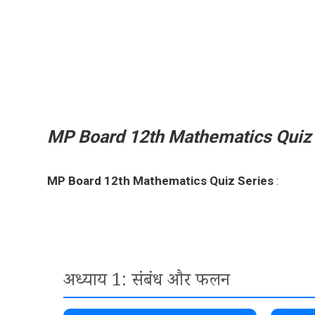
Skip
to
content
MP Board 12th Mathematics Quiz 
MP Board 12th Mathematics Quiz Series
:
अध्याय 1: संबंध और फलन