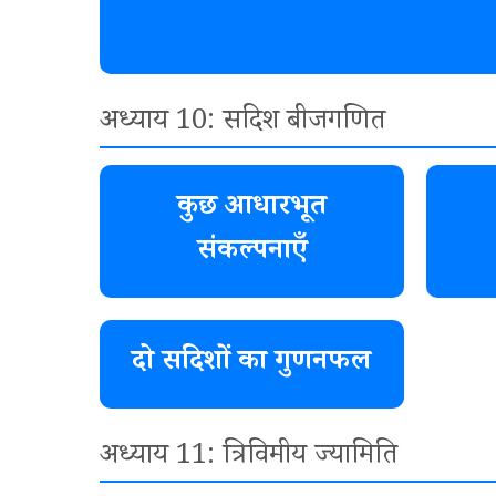
अध्याय 10: सदिश बीजगणित
कुछ आधारभूत
संकल्पनाएँ
दो सदिशों का गुणनफल
अध्याय 11: त्रिविमीय ज्यामिति