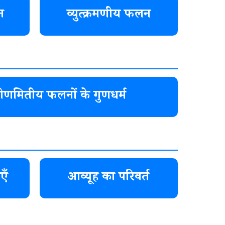
न
व्युत्क्रमणीय फलन
्रिकोणमितीय फलनों के गुणधर्म
एँ
आव्यूह का परिवर्त