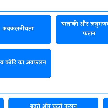
घातांकी और लघुगण
अवकलनीयता
फलन
ितीय कोटि का अवकलन
बढ़ते और घटते फलन