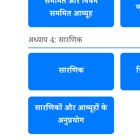
सममित और विषम
व
सममित आव्यूह
अध्याय 4: सारणिक
सारणिक
त
सारणिकों और आव्यूहों के
अनुप्रयोग