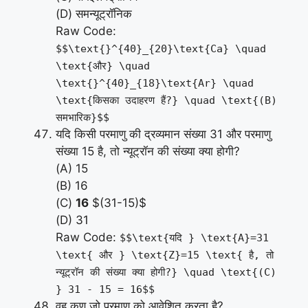
(D) समन्यूट्रॉनिक
Raw Code:
$$\text{}^{40}_{20}\text{Ca} \quad
\text{और} \quad
\text{}^{40}_{18}\text{Ar} \quad
\text{किसका उदाहरण हैं?} \quad \text{(B)
समभारिक}$$
यदि किसी परमाणु की द्रव्यमान संख्या 31 और परमाणु
संख्या 15 है, तो न्यूट्रॉन की संख्या क्या होगी?
(A) 15
(B) 16
(C)
16
$(31-15)$
(D) 31
Raw Code:
$$\text{यदि } \text{A}=31
\text{ और } \text{Z}=15 \text{ है, तो
न्यूट्रॉन की संख्या क्या होगी?} \quad \text{(C)
} 31 - 15 = 16$$
वह कण जो परमाणु को आवेशित करता है?