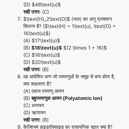
(D) $48\text{u}$
सही उत्तर:
(C)
$\text{H}_2\text{O}$ (जल) का अणु द्रव्यमान
कितना है? ($\text{H} = 1\text{u}, \text{O} =
16\text{u}$)
(A) $17\text{u}$
(B)
$18\text{u}$
$(2 \times 1 + 16)$
(C) $16\text{u}$
(D) $20\text{u}$
सही उत्तर:
(B)
वह आवेशित कण जो परमाणुओं के समूह से बना होता है,
क्या कहलाता है?
(A) एकल परमाणु आयन
(B)
बहुपरमाणुक आयन (Polyatomic Ion)
(C) धनायन
(D) ऋणायन
सही उत्तर:
(B)
कैल्शियम हाइड्रॉक्साइड का रासायनिक सूत्र क्या है?