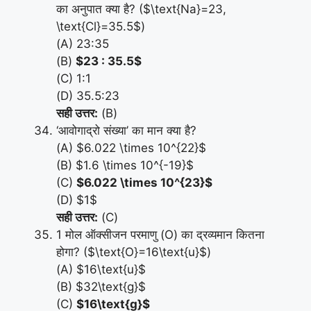
का अनुपात क्या है? ($\text{Na}=23,
\text{Cl}=35.5$)
(A) 23:35
(B)
$23 : 35.5$
(C) 1:1
(D) 35.5:23
सही उत्तर:
(B)
‘आवोगाद्रो संख्या’ का मान क्या है?
(A) $6.022 \times 10^{22}$
(B) $1.6 \times 10^{-19}$
(C)
$6.022 \times 10^{23}$
(D) $1$
सही उत्तर:
(C)
1 मोल ऑक्सीजन परमाणु (O) का द्रव्यमान कितना
होगा? ($\text{O}=16\text{u}$)
(A) $16\text{u}$
(B) $32\text{g}$
(C)
$16\text{g}$