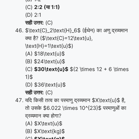
(C)
2:2 (या 1:1)
(D) 2:1
सही उत्तर:
(C)
$\text{C}_2\text{H}_6$ (ईथेन) का अणु द्रव्यमान
क्या है? ($\text{C}=12\text{u},
\text{H}=1\text{u}$)
(A) $18\text{u}$
(B) $24\text{u}$
(C)
$30\text{u}$
$(2 \times 12 + 6 \times
1)$
(D) $36\text{u}$
सही उत्तर:
(C)
यदि किसी तत्व का परमाणु द्रव्यमान $X\text{u}$ है,
तो उसके $6.022 \times 10^{23}$ परमाणुओं का
द्रव्यमान क्या होगा?
(A) $X\text{u}$
(B) $X\text{kg}$