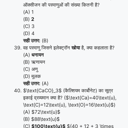
ऑक्सीजन की परमाणुओं की संख्या कितनी है?
(A) 1
(B)
2
(C) 3
(D) 4
सही उत्तर:
(B)
वह परमाणु जिसने इलेक्ट्रॉन
खोया
है, क्या कहलाता है?
(A)
धनायन
(B) ऋणायन
(C) अणु
(D) मूलक
सही उत्तर:
(A)
$\text{CaCO}_3$ (कैल्शियम कार्बोनेट) का सूत्र
इकाई द्रव्यमान क्या है? ($\text{Ca}=40\text{u},
\text{C}=12\text{u}, \text{O}=16\text{u}$)
(A) $72\text{u}$
(B) $88\text{u}$
(C)
$100\text{u}$
$(40 + 12 + 3 \times