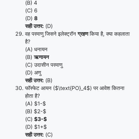
(B) 4
(C) 6
(D)
8
सही उत्तर:
(D)
वह परमाणु जिसने इलेक्ट्रॉन
ग्रहण
किया है, क्या कहलाता
है?
(A) धनायन
(B)
ऋणायन
(C) उदासीन परमाणु
(D) अणु
सही उत्तर:
(B)
फॉस्फेट आयन ($\text{PO}_4$) पर आवेश कितना
होता है?
(A) $1-$
(B) $2-$
(C)
$3-$
(D) $1+$
सही उत्तर:
(C)