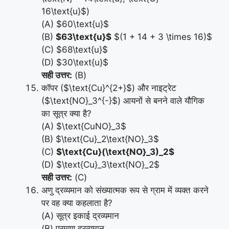
16\text{u}$)
(A) $60\text{u}$
(B)
$63\text{u}$
$(1 + 14 + 3 \times 16)$
(C) $68\text{u}$
(D) $30\text{u}$
सही उत्तर:
(B)
कॉपर ($\text{Cu}^{2+}$) और नाइट्रेट
($\text{NO}_3^{-}$) आयनों से बनने वाले यौगिक
का सूत्र क्या है?
(A) $\text{CuNO}_3$
(B) $\text{Cu}_2\text{NO}_3$
(C)
$\text{Cu}(\text{NO}_3)_2$
(D) $\text{Cu}_3\text{NO}_2$
सही उत्तर:
(C)
अणु द्रव्यमान को संख्यात्मक रूप से ग्राम में व्यक्त करने
पर वह क्या कहलाता है?
(A) सूत्र इकाई द्रव्यमान
(B) परमाणु द्रव्यमान