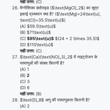
सही उत्तर:
(C)
मैग्नीशियम क्लोराइड ($\text{MgCl}_2$) का सूत्र
इकाई द्रव्यमान क्या है? ($\text{Mg}=24\text{u},
\text{Cl}=35.5\text{u}$)
(A) $59.5\text{u}$
(B) $71\text{u}$
(C)
$95\text{u}$
$(24 + 2 \times 35.5)$
(D) $110\text{u}$
सही उत्तर:
(C)
$\text{Ca}(\text{NO}_3)_2$ में नाइट्रोजन के
परमाणुओं की संख्या कितनी है?
(A) 1
(B)
2
(C) 3
(D) 6
सही उत्तर:
(B)
$\text{S}_8$ अणु की परमाणुकता कितनी है?
(A) 2