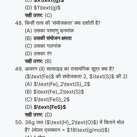
(C)
$X\text{g}$
(D) $1\text{g}$
सही उत्तर:
(C)
किसी तत्व की ‘संयोजकता’ क्या दर्शाती है?
(A) उसका परमाणु क्रमांक
(B)
उसकी संयोजन क्षमता
(C) उसका गलनांक
(D) उसका रंग
सही उत्तर:
(B)
आयरन (II) सल्फाइड का रासायनिक सूत्र क्या है?
($\text{Fe}$ की संयोजकता 2, $\text{S}$ की 2)
(A) $\text{Fe}_2\text{S}_2$
(B) $\text{Fe}_2\text{S}$
(C) $\text{FeS}_2$
(D)
$\text{FeS}$
सही उत्तर:
(D)
36g जल ($\text{H}_2\text{O}$) में कितने मोल
हैं? (मोलर द्रव्यमान = $18\text{g/mol}$)