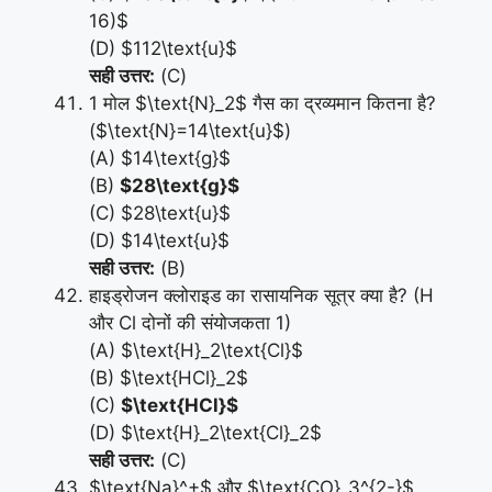
16)$
(D) $112\text{u}$
सही उत्तर:
(C)
1 मोल $\text{N}_2$ गैस का द्रव्यमान कितना है?
($\text{N}=14\text{u}$)
(A) $14\text{g}$
(B)
$28\text{g}$
(C) $28\text{u}$
(D) $14\text{u}$
सही उत्तर:
(B)
हाइड्रोजन क्लोराइड का रासायनिक सूत्र क्या है? (H
और Cl दोनों की संयोजकता 1)
(A) $\text{H}_2\text{Cl}$
(B) $\text{HCl}_2$
(C)
$\text{HCl}$
(D) $\text{H}_2\text{Cl}_2$
सही उत्तर:
(C)
$\text{Na}^+$ और $\text{CO}_3^{2-}$