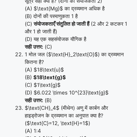
सूत्र सही क्यों है? (दोनों की संयोजकता 2)
(A) $\text{Mg}$ का द्रव्यमान अधिक है
(B) दोनों की परमाणुकता 1 है
(C)
संयोजकताएँ संतुलित हो जाती हैं
(2 और 2 कटकर 1
और 1 हो जाती हैं)
(D) यह एक सहसंयोजक यौगिक है
सही उत्तर:
(C)
1 मोल जल ($\text{H}_2\text{O}$) का द्रव्यमान
कितना है?
(A) $18\text{u}$
(B)
$18\text{g}$
(C) $1\text{g}$
(D) $6.022 \times 10^{23}\text{g}$
सही उत्तर:
(B)
$\text{CH}_4$ (मीथेन) अणु में कार्बन और
हाइड्रोजन के द्रव्यमान का अनुपात क्या है?
($\text{C}=12, \text{H}=1$)
(A) 1:4