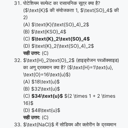
पोटेशियम सल्फेट का रासायनिक सूत्र क्या है?
($\text{K}$ की संयोजकता 1, $\text{SO}_4$ की
2)
(A) $\text{K}(\text{SO}_4)_2$
(B) $\text{KSO}_4$
(C)
$\text{K}_2\text{SO}_4$
(D) $\text{K}_2(\text{SO}_4)_2$
सही उत्तर:
(C)
$\text{H}_2\text{O}_2$ (हाइड्रोजन परऑक्साइड)
का अणु द्रव्यमान क्या है? ($\text{H}=1\text{u},
\text{O}=16\text{u}$)
(A) $18\text{u}$
(B) $32\text{u}$
(C)
$34\text{u}$
$(2 \times 1 + 2 \times
16)$
(D) $48\text{u}$
सही उत्तर:
(C)
$\text{NaCl}$ में सोडियम और क्लोरीन के द्रव्यमान