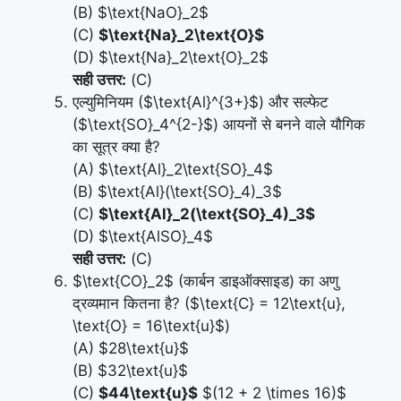
(B) $\text{NaO}_2$
(C)
$\text{Na}_2\text{O}$
(D) $\text{Na}_2\text{O}_2$
सही उत्तर:
(C)
एल्युमिनियम ($\text{Al}^{3+}$) और सल्फेट
($\text{SO}_4^{2-}$) आयनों से बनने वाले यौगिक
का सूत्र क्या है?
(A) $\text{Al}_2\text{SO}_4$
(B) $\text{Al}(\text{SO}_4)_3$
(C)
$\text{Al}_2(\text{SO}_4)_3$
(D) $\text{AlSO}_4$
सही उत्तर:
(C)
$\text{CO}_2$ (कार्बन डाइऑक्साइड) का अणु
द्रव्यमान कितना है? ($\text{C} = 12\text{u},
\text{O} = 16\text{u}$)
(A) $28\text{u}$
(B) $32\text{u}$
(C)
$44\text{u}$
$(12 + 2 \times 16)$