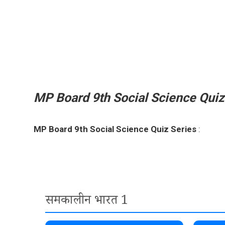
Skip
to
content
MP Board 9th Social Science Quiz
MP Board 9th Social Science Quiz Series
:
समकालीन भारत 1